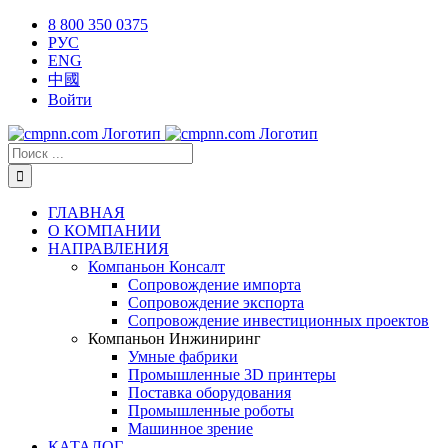
Skip
X
Facebook
YouTube
Instagram
8 800 350 0375
to
РУС
content
ENG
中國
Войти
Результат
поиска:
ГЛАВНАЯ
О КОМПАНИИ
НАПРАВЛЕНИЯ
Компаньон Консалт
Сопровождение импорта
Сопровождение экспорта
Сопровождение инвестиционных проектов
Компаньон Инжиниринг
Умные фабрики
Промышленные 3D принтеры
Поставка оборудования
Промышленные роботы
Машинное зрение
КАТАЛОГ