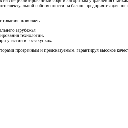
ав на специализированный софт и алгоритмы управления станка
интеллектуальной собственности на баланс предприятия для по
нтования позволяет:
льнего зарубежья.
пирования технологий.
и участии в госзакупках.
торами прозрачным и предсказуемым, гарантируя высокое качес