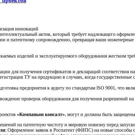
 проектов
тизация инноваций
 интеллектуальный актив, который требует надлежащего оформл
ии и патентному сопровождению, превращая ваши инженерные 
каемых изделий и эксплуатируемого оборудования жестким тре
ации для получения сертификатов и деклараций соответствия на
регистрация ТУ на продукцию в случаях, когда государственные
одготовка предприятия к аудиту по стандартам ISO 9001, что яв
овождение проверок оборудования для получения разрешений на
проектов
«Компаньон консалт»
, могут и должны быть защищены
решений на патентную чистоту и мировую новизну перед запуско
ели
: Оформление заявок в Роспатент (ФИПС) на новые способы о