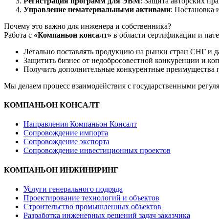
Регистрация программ для ЭВМ
: Защита авторских пр
Управление нематериальными активами
: Постановка 
Почему это важно для инженера и собственника?
Работа с
«Компаньон консалт»
в области сертификации и пате
Легально поставлять продукцию на рынки стран СНГ и да
Защитить бизнес от недобросовестной конкуренции и ко
Получить дополнительные конкурентные преимущества пр
Мы делаем процесс взаимодействия с государственными регуля
КОМПАНЬОН КОНСАЛТ
Направления Компаньон Консалт
Сопровождение импорта
Сопровождение экспорта
Сопровождение инвестиционных проектов
КОМПАНЬОН ИНЖИНИРИНГ
Услуги генерального подряда
Проектирование технологий и объектов
Строительство промышленных объектов
Разработка инженерных решений задач заказчика