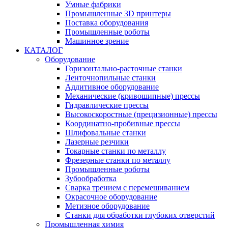
Умные фабрики
Промышленные 3D принтеры
Поставка оборудования
Промышленные роботы
Машинное зрение
КАТАЛОГ
Оборудование
Горизонтально-расточные станки
Ленточнопильные станки
Аддитивное оборудование
Механические (кривошипные) прессы
Гидравлические прессы
Высокоскоростные (прецизионные) прессы
Координатно-пробивные прессы
Шлифовальные станки
Лазерные резчики
Токарные станки по металлу
Фрезерные станки по металлу
Промышленные роботы
Зубообработка
Сварка трением с перемешиванием
Окрасочное оборудование
Метизное оборудование
Станки для обработки глубоких отверстий
Промышленная химия