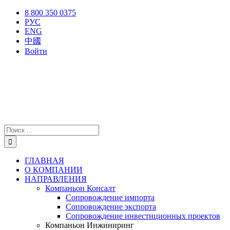
Skip
X
Facebook
YouTube
Instagram
8 800 350 0375
to
РУС
content
ENG
中國
Войти
Результат
поиска:
ГЛАВНАЯ
О КОМПАНИИ
НАПРАВЛЕНИЯ
Компаньон Консалт
Сопровождение импорта
Сопровождение экспорта
Сопровождение инвестиционных проектов
Компаньон Инжиниринг