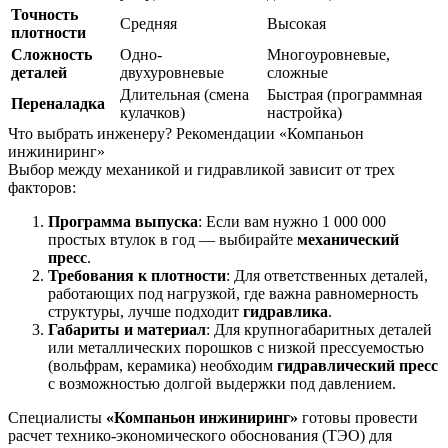
Точность
Средняя
Высокая
плотности
Сложность
Одно-
Многоуровневые,
деталей
двухуровневые
сложные
Длительная (смена
Быстрая (программная
Переналадка
кулачков)
настройка)
Что выбрать инженеру? Рекомендации «Компаньон
инжиниринг»
Выбор между механикой и гидравликой зависит от трех
факторов:
Программа выпуска
: Если вам нужно 1 000 000
простых втулок в год — выбирайте
механический
пресс
.
Требования к плотности
: Для ответственных деталей,
работающих под нагрузкой, где важна равномерность
структуры, лучше подходит
гидравлика
.
Габариты и материал
: Для крупногабаритных деталей
или металлических порошков с низкой прессуемостью
(вольфрам, керамика) необходим
гидравлический пресс
с возможностью долгой выдержки под давлением.
Специалисты
«Компаньон инжиниринг»
готовы провести
расчет технико-экономического обоснования (ТЭО) для