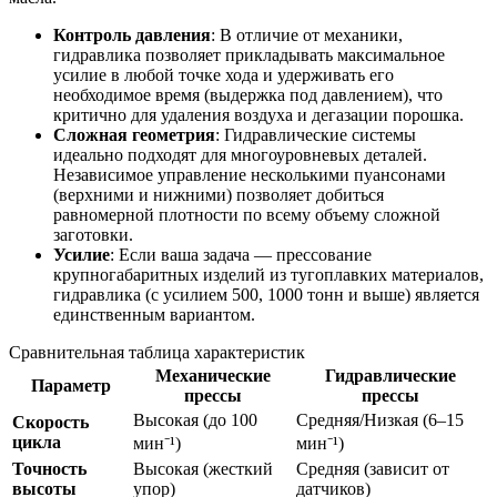
Контроль давления
: В отличие от механики,
гидравлика позволяет прикладывать максимальное
усилие в любой точке хода и удерживать его
необходимое время (выдержка под давлением), что
критично для удаления воздуха и дегазации порошка.
Сложная геометрия
: Гидравлические системы
идеально подходят для многоуровневых деталей.
Независимое управление несколькими пуансонами
(верхними и нижними) позволяет добиться
равномерной плотности по всему объему сложной
заготовки.
Усилие
: Если ваша задача — прессование
крупногабаритных изделий из тугоплавких материалов,
гидравлика (с усилием 500, 1000 тонн и выше) является
единственным вариантом.
Сравнительная таблица характеристик
Механические
Гидравлические
Параметр
прессы
прессы
Высокая (до 100
Средняя/Низкая (6–15
Скорость
цикла
мин⁻¹)
мин⁻¹)
Точность
Высокая (жесткий
Средняя (зависит от
высоты
упор)
датчиков)