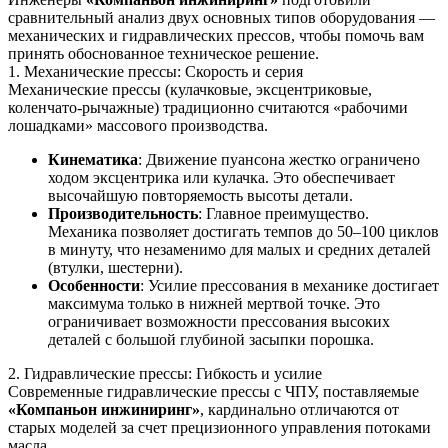
сравнительный анализ двух основных типов оборудования —
механических и гидравлических прессов, чтобы помочь вам
принять обоснованное техническое решение.
1. Механические прессы: Скорость и серия
Механические прессы (кулачковые, эксцентриковые,
коленчато-рычажные) традиционно считаются «рабочими
лошадками» массового производства.
Кинематика
: Движение пуансона жестко ограничено
ходом эксцентрика или кулачка. Это обеспечивает
высочайшую повторяемость высоты детали.
Производительность
: Главное преимущество.
Механика позволяет достигать темпов до 50–100 циклов
в минуту, что незаменимо для малых и средних деталей
(втулки, шестерни).
Особенности
: Усилие прессования в механике достигает
максимума только в нижней мертвой точке. Это
ограничивает возможности прессования высоких
деталей с большой глубиной засыпки порошка.
2. Гидравлические прессы: Гибкость и усилие
Современные гидравлические прессы с ЧПУ, поставляемые
«Компаньон инжиниринг»
, кардинально отличаются от
старых моделей за счет прецизионного управления потоками
масла.