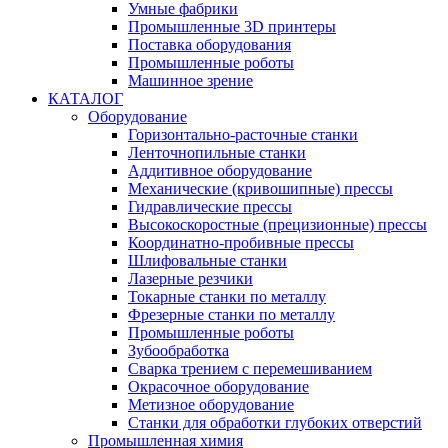
Умные фабрики
Промышленные 3D принтеры
Поставка оборудования
Промышленные роботы
Машинное зрение
КАТАЛОГ
Оборудование
Горизонтально-расточные станки
Ленточнопильные станки
Аддитивное оборудование
Механические (кривошипные) прессы
Гидравлические прессы
Высокоскоростные (прецизионные) прессы
Координатно-пробивные прессы
Шлифовальные станки
Лазерные резчики
Токарные станки по металлу
Фрезерные станки по металлу
Промышленные роботы
Зубообработка
Сварка трением с перемешиванием
Окрасочное оборудование
Метизное оборудование
Станки для обработки глубоких отверстий
Промышленная химия