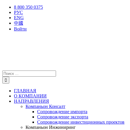
Skip
X
Facebook
YouTube
Instagram
8 800 350 0375
to
РУС
content
ENG
中國
Войти
Результат
поиска:
ГЛАВНАЯ
О КОМПАНИИ
НАПРАВЛЕНИЯ
Компаньон Консалт
Сопровождение импорта
Сопровождение экспорта
Сопровождение инвестиционных проектов
Компаньон Инжиниринг