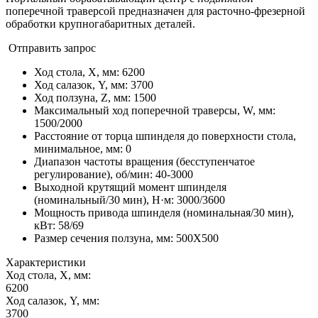
поперечной траверсой предназначен для расточно-фрезерной
обработки крупногабаритных деталей.
Отправить запрос
Ход стола, X, мм
:
6200
Ход салазок, Y, мм
:
3700
Ход ползуна, Z, мм
:
1500
Максимальный ход поперечной траверсы, W, мм
:
1500/2000
Расстояние от торца шпинделя до поверхности стола,
минимальное, мм
:
0
Диапазон частоты вращения (бесступенчатое
регулирование), об/мин
:
40-3000
Выходной крутящий момент шпинделя
(номинальный/30 мин), Н·м
:
3000/3600
Мощность привода шпинделя (номинальная/30 мин),
кВт
:
58/69
Размер сечения ползуна, мм
:
500X500
Характеристики
Ход стола, X, мм:
6200
Ход салазок, Y, мм:
3700