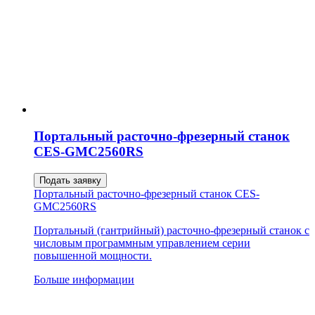
Портальный расточно-фрезерный станок
CES-GMC2560RS
Подать заявку
Портальный расточно-фрезерный станок CES-
GMC2560RS
Портальный (гантрийный) расточно-фрезерный станок с
числовым программным управлением серии
повышенной мощности.
Больше информации