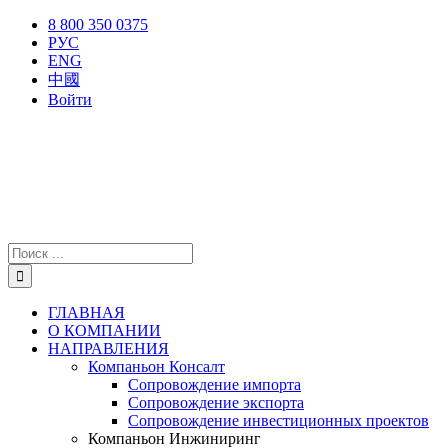
Skip
X
Facebook
YouTube
Instagram
8 800 350 0375
to
РУС
content
ENG
中國
Войти
Результат
поиска:
ГЛАВНАЯ
О КОМПАНИИ
НАПРАВЛЕНИЯ
Компаньон Консалт
Сопровождение импорта
Сопровождение экспорта
Сопровождение инвестиционных проектов
Компаньон Инжиниринг