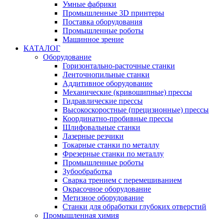
Умные фабрики
Промышленные 3D принтеры
Поставка оборудования
Промышленные роботы
Машинное зрение
КАТАЛОГ
Оборудование
Горизонтально-расточные станки
Ленточнопильные станки
Аддитивное оборудование
Механические (кривошипные) прессы
Гидравлические прессы
Высокоскоростные (прецизионные) прессы
Координатно-пробивные прессы
Шлифовальные станки
Лазерные резчики
Токарные станки по металлу
Фрезерные станки по металлу
Промышленные роботы
Зубообработка
Сварка трением с перемешиванием
Окрасочное оборудование
Метизное оборудование
Станки для обработки глубоких отверстий
Промышленная химия