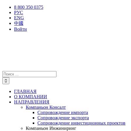
Skip
X
Facebook
YouTube
Instagram
8 800 350 0375
to
РУС
content
ENG
中國
Войти
Результат
поиска:
ГЛАВНАЯ
О КОМПАНИИ
НАПРАВЛЕНИЯ
Компаньон Консалт
Сопровождение импорта
Сопровождение экспорта
Сопровождение инвестиционных проектов
Компаньон Инжиниринг