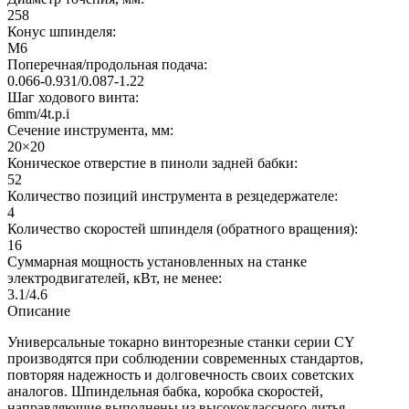
258
Конус шпинделя:
M6
Поперечная/продольная подача:
0.066-0.931/0.087-1.22
Шаг ходового винта:
6mm/4t.p.i
Сечение инструмента, мм:
20×20
Коническое отверстие в пиноли задней бабки:
52
Количество позиций инструмента в резцедержателе:
4
Количество скоростей шпинделя (обратного вращения):
16
Суммарная мощность установленных на станке
электродвигателей, кВт, не менее:
3.1/4.6
Описание
Универсальные токарно винторезные станки серии CY
производятся при соблюдении современных стандартов,
повторяя надежность и долговечность своих советских
аналогов. Шпиндельная бабка, коробка скоростей,
направляющие выполнены из высококлассного литья.