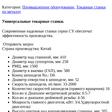
Категории:
Промышленное оборудование
,
Токарные станки
по металлу
Универсальные токарные станки.
Современные надежные станки серии CY обеспечат
эффективность производства.
Отправить запрос
Страна производства: Китай
Диаметр над станиной, мм
:
410
Диаметр над суппортом, мм
:
258
РМЦ, мм
:
1500
Диаметр в выемке (ГАП), мм
:
580
Конец шпинделя No.
:
D6
Диаметр отверстия в шпинделе, мм
:
52
Скорость шпинделя, об./мин
:
33-2000
Количество скоростей шпинделя (прямого вращения)
:
16
Кол-во и Диапазон метрической резьбы
:
0.5-7
Кол-во и диапазон дюймовой резьбы
:
4-56
Мощность главного двигателя, кВт
:
3/4.5(двускоростной
двигатель)
Высота центров над направляющими станины, мм
:
205