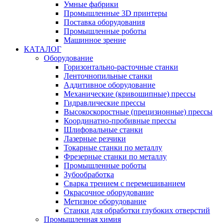
Умные фабрики
Промышленные 3D принтеры
Поставка оборудования
Промышленные роботы
Машинное зрение
КАТАЛОГ
Оборудование
Горизонтально-расточные станки
Ленточнопильные станки
Аддитивное оборудование
Механические (кривошипные) прессы
Гидравлические прессы
Высокоскоростные (прецизионные) прессы
Координатно-пробивные прессы
Шлифовальные станки
Лазерные резчики
Токарные станки по металлу
Фрезерные станки по металлу
Промышленные роботы
Зубообработка
Сварка трением с перемешиванием
Окрасочное оборудование
Метизное оборудование
Станки для обработки глубоких отверстий
Промышленная химия