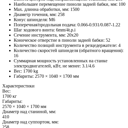
Наибольшее перемещение пиноли задней бабки, мм
:
100
Max. длинна обработки, мм
:
1500
Диаметр точения, мм
:
258
Конус шпинделя
:
M6
Поперечная/продольная подача
:
0.066-0.931/0.087-1.22
Шаг ходового винта
:
6mm/4t.p.i
Сечение инструмента, мм
:
20x20
Коническое отверстие в пиноли задней бабки
:
52
Количество позиций инструмента в резцедержателе
:
4
Количество скоростей шпинделя (обратного вращения)
:
16
Суммарная мощность установленных на станке
электродвигателей, кВт, не менее
:
3.1/4.6
Вес:
1700 kg
Габариты:
2570 × 1040 × 1700 мм
Характеристики
Вес:
1700 кг
Габариты:
2570 × 1040 × 1700 мм
Диаметр над станиной, мм:
410
Диаметр над суппортом, мм:
258