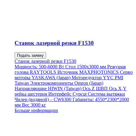
Станок лазерной резки F1530
Подать заявку
Станок лазерной резки F1530
Мощность: 500-6000 Вт Стол 1500х3000 мм Режущая
голова RAYTOOLS Источник MAXPHOTONICS Серво
моторы YASKAWA (Japan) Моторедуктор YYC PMI
Taiwan Электрокомпоненты Omron (Japan)
Направляющие HIWIN (Taiwan) Ось Z ШВП Ось Х,Y
рейка шестерня Интерфейс Cypcut Система вытяжки
Чилер (водяной) – CW6300 Габариты: 4550*2300*2000
мм Вес 3000 кг
Больше информации