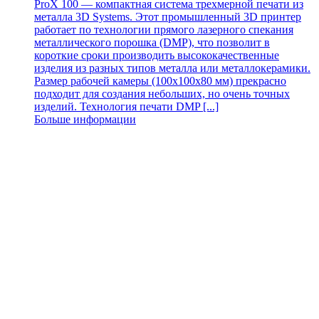
ProX 100 — компактная система трехмерной печати из
металла 3D Systems. Этот промышленный 3D принтер
работает по технологии прямого лазерного спекания
металлического порошка (DMP), что позволит в
короткие сроки производить высококачественные
изделия из разных типов металла или металлокерамики.
Размер рабочей камеры (100х100х80 мм) прекрасно
подходит для создания небольших, но очень точных
изделий. Технология печати DMP [...]
Больше информации