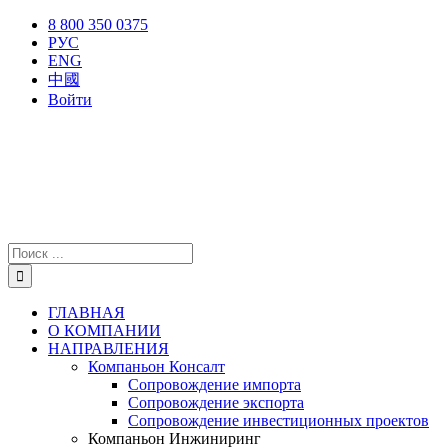
Skip
X
Facebook
YouTube
Instagram
8 800 350 0375
to
РУС
content
ENG
中國
Войти
Результат
поиска:
ГЛАВНАЯ
О КОМПАНИИ
НАПРАВЛЕНИЯ
Компаньон Консалт
Сопровождение импорта
Сопровождение экспорта
Сопровождение инвестиционных проектов
Компаньон Инжиниринг