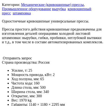
Категории:
Механические (кривошипные) прессы
,
Промышленное оборудование
вырубка
кривошипный
пресс
штамповка
Одностоечные кривошипные универсальные прессы.
Прессы простого действия кривошипные предназначены для
изготовления деталей операциями холодной листовой
штамповки: вырубки, гибки, пробивки, неглубокой вытяжки
и т.д., в том числе в составе автоматизированных комплексов.
Отправить запрос
Страна производства: Россия
Усилие, т
:
25
Мощность привода, кВт
:
2
Ход ползуна, мм
:
65
Частота хода
:
160
Длина стола, мм
:
500
Ширина стола, мм
:
340
Открытие, мм
:
300
Вес:
1970 kg
Габариты:
1140 × 1180 × 2295 мм