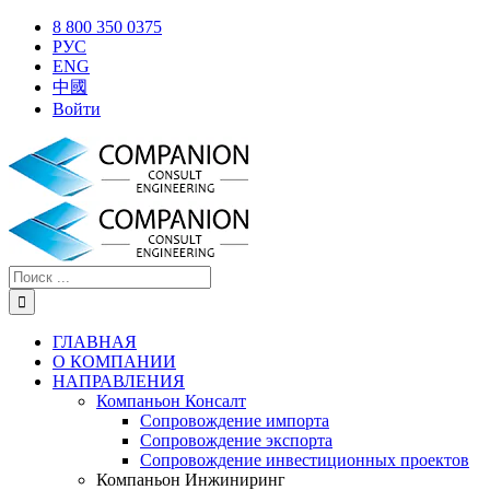
Skip
X
Facebook
YouTube
Instagram
8 800 350 0375
to
РУС
content
ENG
中國
Войти
Результат
поиска:
ГЛАВНАЯ
О КОМПАНИИ
НАПРАВЛЕНИЯ
Компаньон Консалт
Сопровождение импорта
Сопровождение экспорта
Сопровождение инвестиционных проектов
Компаньон Инжиниринг