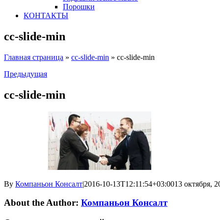
Порошки
КОНТАКТЫ
cc-slide-min
Главная страница
»
cc-slide-min
»
cc-slide-min
Предыдущая
cc-slide-min
By
Компаньон Консалт
|
2016-10-13T12:11:54+03:00
13 октября, 2
About the Author:
Компаньон Консалт