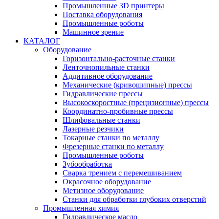
Промышленные 3D принтеры
Поставка оборудования
Промышленные роботы
Машинное зрение
КАТАЛОГ
Оборудование
Горизонтально-расточные станки
Ленточнопильные станки
Аддитивное оборудование
Механические (кривошипные) прессы
Гидравлические прессы
Высокоскоростные (прецизионные) прессы
Координатно-пробивные прессы
Шлифовальные станки
Лазерные резчики
Токарные станки по металлу
Фрезерные станки по металлу
Промышленные роботы
Зубообработка
Сварка трением с перемешиванием
Окрасочное оборудование
Метизное оборудование
Станки для обработки глубоких отверстий
Промышленная химия
Гидравлическое масло