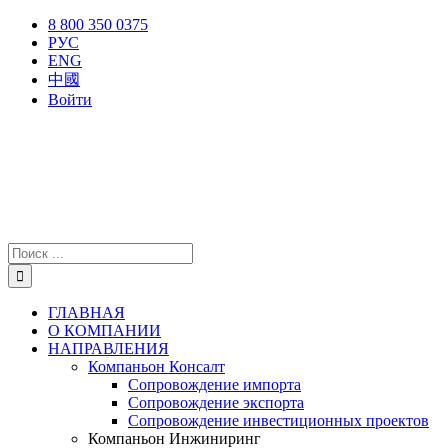
Skip
X
Facebook
YouTube
Instagram
8 800 350 0375
to
РУС
content
ENG
中國
Войти
Результат
поиска:
ГЛАВНАЯ
О КОМПАНИИ
НАПРАВЛЕНИЯ
Компаньон Консалт
Сопровождение импорта
Сопровождение экспорта
Сопровождение инвестиционных проектов
Компаньон Инжиниринг