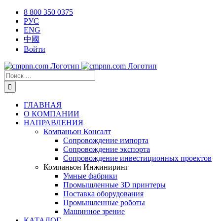
Skip
X
Facebook
YouTube
Instagram
8 800 350 0375
to
РУС
content
ENG
中國
Войти
Результат
поиска:
ГЛАВНАЯ
О КОМПАНИИ
НАПРАВЛЕНИЯ
Компаньон Консалт
Сопровождение импорта
Сопровождение экспорта
Сопровождение инвестиционных проектов
Компаньон Инжиниринг
Умные фабрики
Промышленные 3D принтеры
Поставка оборудования
Промышленные роботы
Машинное зрение
КАТАЛОГ