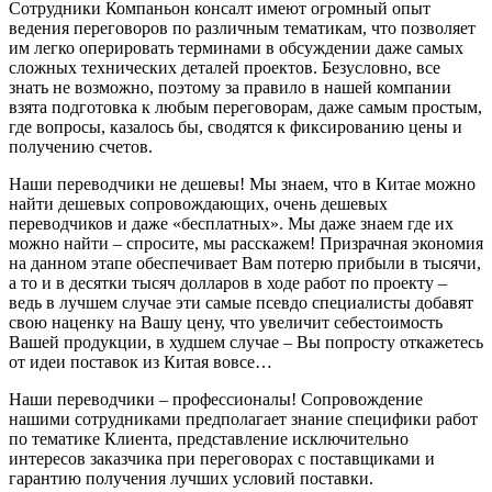
Сотрудники Компаньон консалт имеют огромный опыт
ведения переговоров по различным тематикам, что позволяет
им легко оперировать терминами в обсуждении даже самых
сложных технических деталей проектов. Безусловно, все
знать не возможно, поэтому за правило в нашей компании
взята подготовка к любым переговорам, даже самым простым,
где вопросы, казалось бы, сводятся к фиксированию цены и
получению счетов.
Наши переводчики не дешевы! Мы знаем, что в Китае можно
найти дешевых сопровождающих, очень дешевых
переводчиков и даже «бесплатных». Мы даже знаем где их
можно найти – спросите, мы расскажем! Призрачная экономия
на данном этапе обеспечивает Вам потерю прибыли в тысячи,
а то и в десятки тысяч долларов в ходе работ по проекту –
ведь в лучшем случае эти самые псевдо специалисты добавят
свою наценку на Вашу цену, что увеличит себестоимость
Вашей продукции, в худшем случае – Вы попросту откажетесь
от идеи поставок из Китая вовсе…
Наши переводчики – профессионалы! Сопровождение
нашими сотрудниками предполагает знание специфики работ
по тематике Клиента, представление исключительно
интересов заказчика при переговорах с поставщиками и
гарантию получения лучших условий поставки.