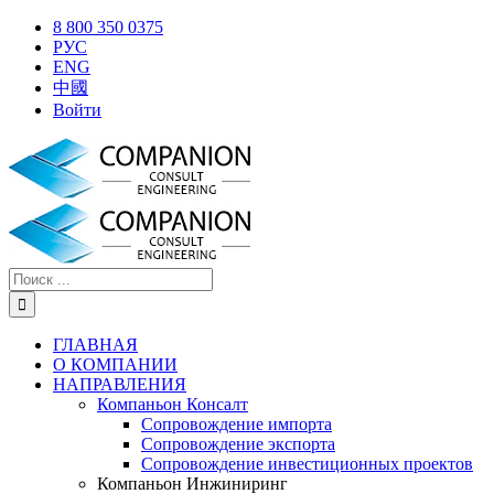
Skip
X
Facebook
YouTube
Instagram
8 800 350 0375
to
РУС
content
ENG
中國
Войти
Результат
поиска:
ГЛАВНАЯ
О КОМПАНИИ
НАПРАВЛЕНИЯ
Компаньон Консалт
Сопровождение импорта
Сопровождение экспорта
Сопровождение инвестиционных проектов
Компаньон Инжиниринг