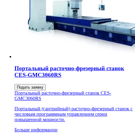
Портальный расточно-фрезерный станок
CES-GMC3060RS
Подать заявку
Портальный расточно-фрезерный станок CES-
GMC3060RS
Портальный (гантрийный) расточно-фрезерный станок с
числовым программным управлением серии
повышенной мощности.
Больше информации