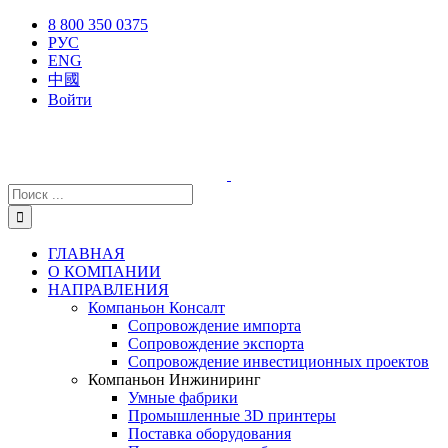
Skip
X
Facebook
YouTube
Instagram
8 800 350 0375
to
РУС
content
ENG
中國
Войти
Результат
поиска:
ГЛАВНАЯ
О КОМПАНИИ
НАПРАВЛЕНИЯ
Компаньон Консалт
Сопровождение импорта
Сопровождение экспорта
Сопровождение инвестиционных проектов
Компаньон Инжиниринг
Умные фабрики
Промышленные 3D принтеры
Поставка оборудования