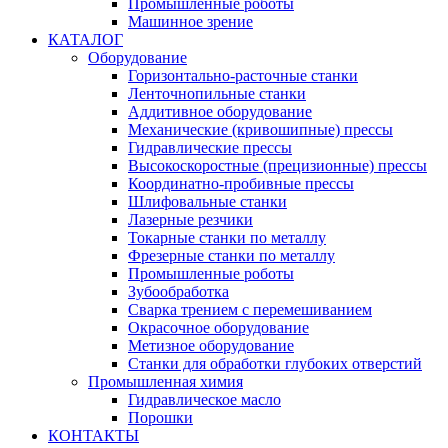
Промышленные роботы
Машинное зрение
КАТАЛОГ
Оборудование
Горизонтально-расточные станки
Ленточнопильные станки
Аддитивное оборудование
Механические (кривошипные) прессы
Гидравлические прессы
Высокоскоростные (прецизионные) прессы
Координатно-пробивные прессы
Шлифовальные станки
Лазерные резчики
Токарные станки по металлу
Фрезерные станки по металлу
Промышленные роботы
Зубообработка
Сварка трением с перемешиванием
Окрасочное оборудование
Метизное оборудование
Станки для обработки глубоких отверстий
Промышленная химия
Гидравлическое масло
Порошки
КОНТАКТЫ