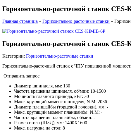
Горизонтально-расточной станок CES-
Главная страница
»
Горизонтально-расточные станки
»
Горизон
Горизонтально-расточной станок CES-
Категории:
Горизонтально-расточные станки
Горизонтально-расточный станок с ЧПУ повышенной мощности
Отправить запрос
Диаметр шпинделя, мм
:
130
Частота вращения шпинделя, об/мин
:
10-1500
Мощность главного привода, кВт
:
30
Макс. крутящий момент шпинделя, N.M
:
2036
Диаметр планшайбы (торцевой головки), мм
:
-
Макс. крутящий момент планшайбы, N.M
:
-
Частота вращения планшайбы, об/мин
:
-
Размер стола (Ш×Д), мм
:
1400X1600
Макс. нагрузка на стол
:
8