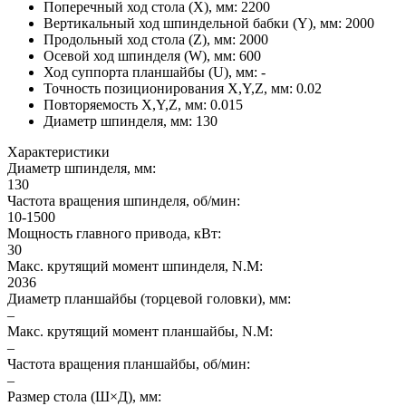
Поперечный ход стола (X), мм
:
2200
Вертикальный ход шпиндельной бабки (Y), мм
:
2000
Продольный ход стола (Z), мм
:
2000
Осевой ход шпинделя (W), мм
:
600
Ход суппорта планшайбы (U), мм
:
-
Точность позиционирования X,Y,Z, мм
:
0.02
Повторяемость X,Y,Z, мм
:
0.015
Диаметр шпинделя, мм
:
130
Характеристики
Диаметр шпинделя, мм:
130
Частота вращения шпинделя, об/мин:
10-1500
Мощность главного привода, кВт:
30
Макс. крутящий момент шпинделя, N.M:
2036
Диаметр планшайбы (торцевой головки), мм:
–
Макс. крутящий момент планшайбы, N.M:
–
Частота вращения планшайбы, об/мин:
–
Размер стола (Ш×Д), мм: