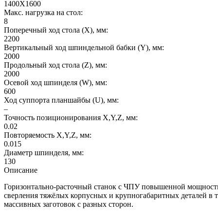
1400X1600
Макс. нагрузка на стол:
8
Поперечный ход стола (X), мм:
2200
Вертикальный ход шпиндельной бабки (Y), мм:
2000
Продольный ход стола (Z), мм:
2000
Осевой ход шпинделя (W), мм:
600
Ход суппорта планшайбы (U), мм:
–
Точность позиционирования X,Y,Z, мм:
0.02
Повторяемость X,Y,Z, мм:
0.015
Диаметр шпинделя, мм:
130
Описание
Горизонтально-расточный станок с ЧПУ повышенной мощности 
сверления тяжёлых корпусных и крупногабаритных деталей в т
массивных заготовок с разных сторон.