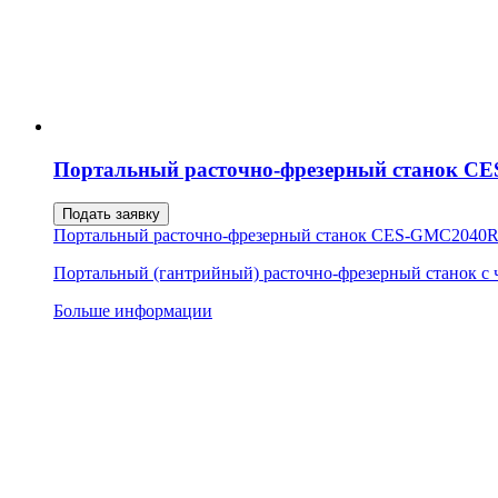
Портальный расточно-фрезерный станок 
Подать заявку
Портальный расточно-фрезерный станок CES-GMC2040
Портальный (гантрийный) расточно-фрезерный станок с
Больше информации