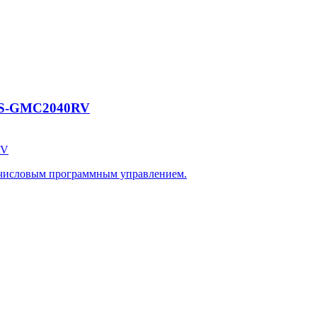
CES-GMC2040RV
RV
 числовым программным управлением.