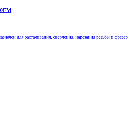
10FM
значен для растачивания, сверления, нарезания резьбы и фрезе