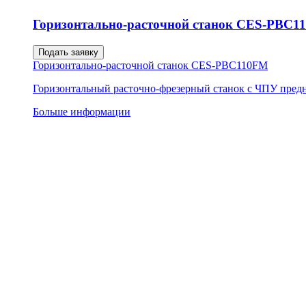
Горизонтально-расточной станок CES-PBC1
Подать заявку
Горизонтально-расточной станок CES-PBC110FM
Горизонтальный расточно-фрезерный станок с ЧПУ предна
Больше информации