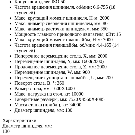
Конус шпинделя
:
ISO 50
Частота вращения шпинделя, об/мин
:
6.6-755 (18
ступеней)
Макс. крутящий момент шпинделя, Н·м
:
2000
Макс. диаметр сверления шпинделем, мм
:
80
Макс. диаметр расточки шпинделем, мм
:
350
Мощность главного приводного двигателя, кВт
:
15
Макс. крутящий момент планшайбы, Н·м
:
3000
Частота вращения планшайбы, об/мин
:
4.4-165 (14
ступеней)
Поперечное перемещение стола, X, мм
:
2000
Перемещение шпинделя, Y, мм
:
1600(2000)
Продольное перемещение стола, Z, мм
:
2000
Перемещение шпинделя, W, мм
:
900
Перемещение суппорта планшайбы, U, мм
:
200
Поворот стола, B, °
:
360
Размер стола, мм
:
1600X1400
Макс. нагрузка на стол, кг
:
10000
Габаритные размеры, мм
:
7520X4560X4085
Масса станка (прибл.), кг
:
34000
Диаметр шпинделя, мм
:
130
Характеристики
Диаметр шпинделя, мм:
130