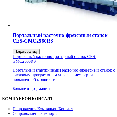
Портальный расточно-фрезерный станок
CES-GMC2560RS
Подать заявку
Портальный расточно-фрезерный станок CES-
GMC2560RS
Портальный (гантрийный) расточно-фрезерный станок с
числовым программным управлением серии
повышенной мощности.
Больше информации
КОМПАНЬОН КОНСАЛТ
Направления Компаньон Консалт
Сопровождение импорта