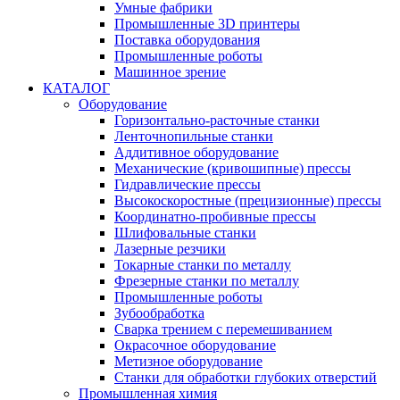
Умные фабрики
Промышленные 3D принтеры
Поставка оборудования
Промышленные роботы
Машинное зрение
КАТАЛОГ
Оборудование
Горизонтально-расточные станки
Ленточнопильные станки
Аддитивное оборудование
Механические (кривошипные) прессы
Гидравлические прессы
Высокоскоростные (прецизионные) прессы
Координатно-пробивные прессы
Шлифовальные станки
Лазерные резчики
Токарные станки по металлу
Фрезерные станки по металлу
Промышленные роботы
Зубообработка
Сварка трением с перемешиванием
Окрасочное оборудование
Метизное оборудование
Станки для обработки глубоких отверстий
Промышленная химия