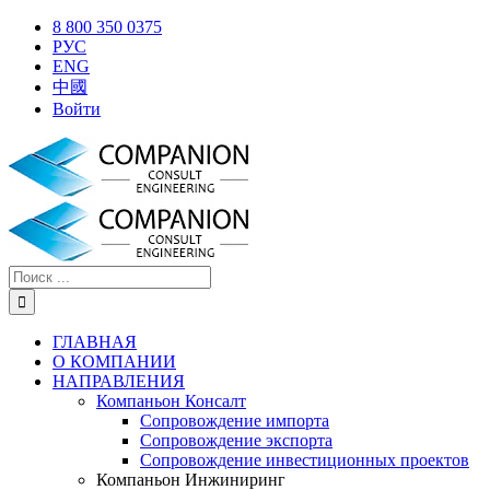
Skip
X
Facebook
YouTube
Instagram
8 800 350 0375
to
РУС
content
ENG
中國
Войти
Результат
поиска:
ГЛАВНАЯ
О КОМПАНИИ
НАПРАВЛЕНИЯ
Компаньон Консалт
Сопровождение импорта
Сопровождение экспорта
Сопровождение инвестиционных проектов
Компаньон Инжиниринг