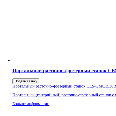
Портальный расточно-фрезерный станок 
Подать заявку
Портальный расточно-фрезерный станок CES-GMC1530
Портальный (гантрийный) расточно-фрезерный станок с
Больше информации