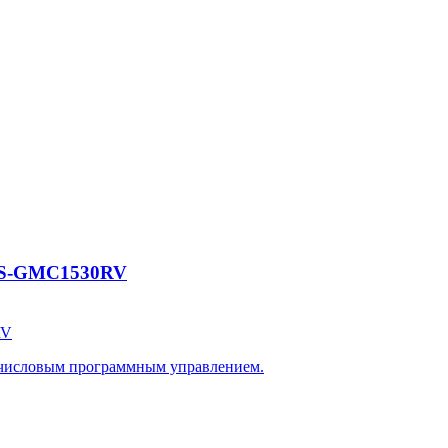
CES-GMC1530RV
RV
 числовым программным управлением.