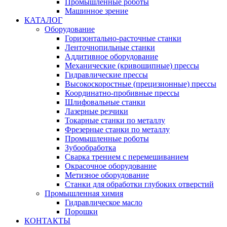
Промышленные роботы
Машинное зрение
КАТАЛОГ
Оборудование
Горизонтально-расточные станки
Ленточнопильные станки
Аддитивное оборудование
Механические (кривошипные) прессы
Гидравлические прессы
Высокоскоростные (прецизионные) прессы
Координатно-пробивные прессы
Шлифовальные станки
Лазерные резчики
Токарные станки по металлу
Фрезерные станки по металлу
Промышленные роботы
Зубообработка
Сварка трением с перемешиванием
Окрасочное оборудование
Метизное оборудование
Станки для обработки глубоких отверстий
Промышленная химия
Гидравлическое масло
Порошки
КОНТАКТЫ