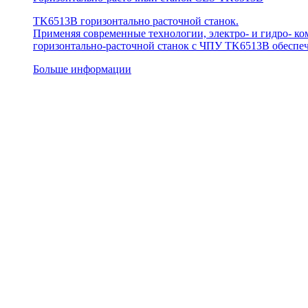
TK6513B горизонтально расточной станок.
Применяя современные технологии, электро- и гидро- к
горизонтально-расточной станок с ЧПУ TK6513B обеспеч
Больше информации