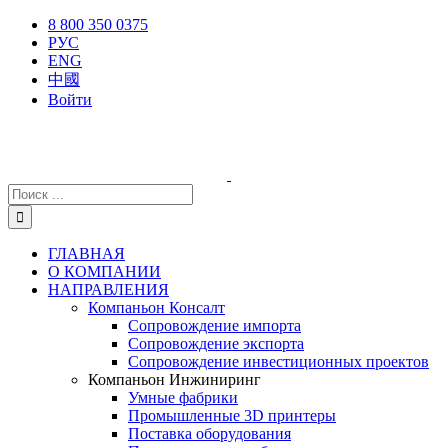
Skip
X
Facebook
YouTube
Instagram
8 800 350 0375
to
РУС
content
ENG
中國
Войти
Результат
поиска:
ГЛАВНАЯ
О КОМПАНИИ
НАПРАВЛЕНИЯ
Компаньон Консалт
Сопровождение импорта
Сопровождение экспорта
Сопровождение инвестиционных проектов
Компаньон Инжиниринг
Умные фабрики
Промышленные 3D принтеры
Поставка оборудования