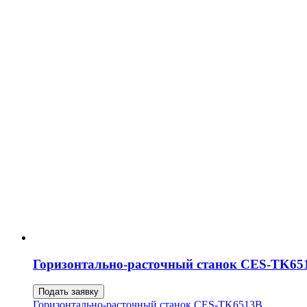
Горизонтально-расточный станок CES-TK65
Подать заявку
Горизонтально-расточный станок CES-TK6513B