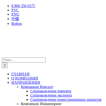
Skip
X
Facebook
YouTube
Instagram
8 800 350 0375
to
РУС
content
ENG
中國
Войти
Результат
поиска:
ГЛАВНАЯ
О КОМПАНИИ
НАПРАВЛЕНИЯ
Компаньон Консалт
Сопровождение импорта
Сопровождение экспорта
Сопровождение инвестиционных проектов
Компаньон Инжиниринг