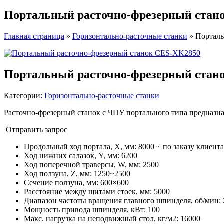
Портальный расточно-фрезерный стан
Главная страница
»
Горизонтально-расточные станки
»
Порталь
Портальный расточно-фрезерный стан
Категории:
Горизонтально-расточные станки
Расточно-фрезерный станок с ЧПУ портального типа предназна
Отправить запрос
Продольный ход портала, X, мм
:
8000 ~ по заказу клиента
Ход нижних салазок, Y, мм
:
6200
Ход поперечной траверсы, W, мм
:
2500
Ход ползуна, Z, мм
:
1250~2500
Сечение ползуна, мм
:
600×600
Расстояние между щитами стоек, мм
:
5000
Диапазон частоты вращения главного шпинделя, об/мин
:
Мощность привода шпинделя, кВт
:
100
Макс. нагрузка на неподвижный стол, кг/м2
:
16000