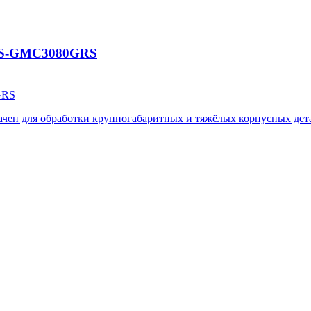
CES-GMC3080GRS
GRS
чен для обработки крупногабаритных и тяжёлых корпусных дет