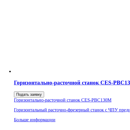
Горизонтально-расточной станок CES-PBC1
Подать заявку
Горизонтально-расточной станок CES-PBC130M
Горизонтальный расточно-фрезерный станок с ЧПУ предна
Больше информации