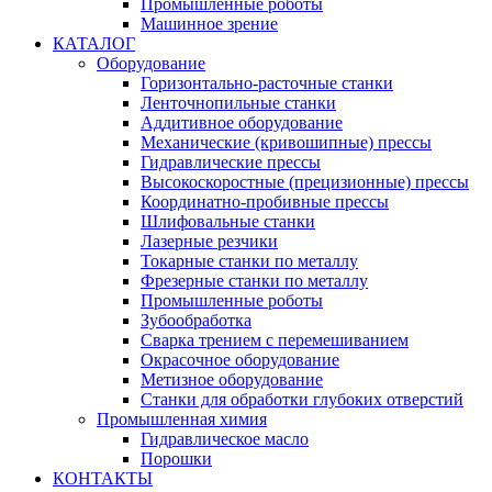
Промышленные роботы
Машинное зрение
КАТАЛОГ
Оборудование
Горизонтально-расточные станки
Ленточнопильные станки
Аддитивное оборудование
Механические (кривошипные) прессы
Гидравлические прессы
Высокоскоростные (прецизионные) прессы
Координатно-пробивные прессы
Шлифовальные станки
Лазерные резчики
Токарные станки по металлу
Фрезерные станки по металлу
Промышленные роботы
Зубообработка
Сварка трением с перемешиванием
Окрасочное оборудование
Метизное оборудование
Станки для обработки глубоких отверстий
Промышленная химия
Гидравлическое масло
Порошки
КОНТАКТЫ