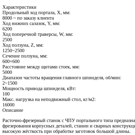
Характеристики
Продольный ход портала, X, мм:
8000 ~ по заказу клиента
Ход нижних салазок, Y, мм:
6200
Ход поперечной траверсы, W, мм:
2500
Ход ползуна, Z, мм:
1250~2500
Сечение ползуна, мм:
600×600
Расстояние между щитами стоек, мм:
5000
Диапазон частоты вращения главного шпинделя, об/мин:
2~1500
Мощность привода шпинделя, кВт:
100
Макс. нагрузка на неподвижный стол, кг/м2:
16000
Описание
Расточно-фрезерный станок с ЧПУ портального типа предназна
фрезерования корпусных деталей, станин и сварных конструк
высокую жёсткость при обработке заготовок большой длины.