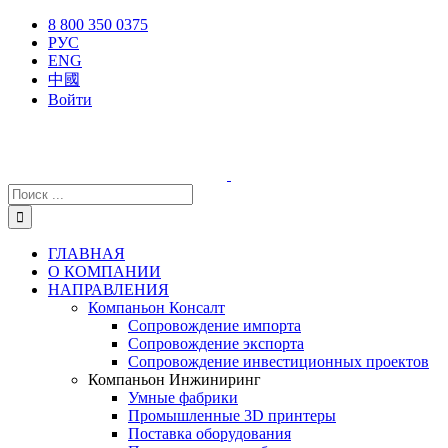
Skip
X
Facebook
YouTube
Instagram
8 800 350 0375
to
РУС
content
ENG
中國
Войти
Результат
поиска:
ГЛАВНАЯ
О КОМПАНИИ
НАПРАВЛЕНИЯ
Компаньон Консалт
Сопровождение импорта
Сопровождение экспорта
Сопровождение инвестиционных проектов
Компаньон Инжиниринг
Умные фабрики
Промышленные 3D принтеры
Поставка оборудования