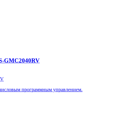
CES-GMC2040RV
RV
 числовым программным управлением.