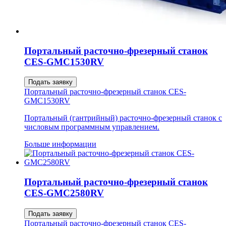
Портальный расточно-фрезерный станок
CES-GMC1530RV
Подать заявку
Портальный расточно-фрезерный станок CES-
GMC1530RV
Портальный (гантрийный) расточно-фрезерный станок с
числовым программным управлением.
Больше информации
Портальный расточно-фрезерный станок
CES-GMC2580RV
Подать заявку
Портальный расточно-фрезерный станок CES-