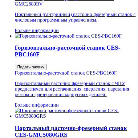
GMC2580RV
Портальный (гантрийный) расточно-фрезерный станок с
числовым программным управлением.
Больше информации
Горизонтально-расточной станок CES-
PBC160F
Подать заявку
Горизонтально-расточной станок CES-PBC160F
Горизонтальный расточно-фрезерный станок с ЧПУ
предназначен для растачивания, сверления, нарезания
резьбы и фрезерования корпусных деталей.
Больше информации
Портальный расточно-фрезерный станок
CES-GMC5080GRS