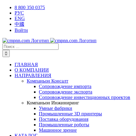
Skip
X
Facebook
YouTube
Instagram
8 800 350 0375
to
РУС
content
ENG
中國
Войти
Результат
поиска:
ГЛАВНАЯ
О КОМПАНИИ
НАПРАВЛЕНИЯ
Компаньон Консалт
Сопровождение импорта
Сопровождение экспорта
Сопровождение инвестиционных проектов
Компаньон Инжиниринг
Умные фабрики
Промышленные 3D принтеры
Поставка оборудования
Промышленные роботы
Машинное зрение
КАТАЛОГ