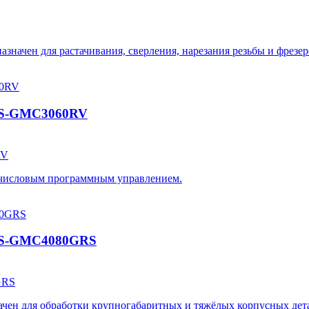
значен для растачивания, сверления, нарезания резьбы и фрезе
CES-GMC3060RV
RV
 числовым программным управлением.
CES-GMC4080GRS
GRS
чен для обработки крупногабаритных и тяжёлых корпусных дет