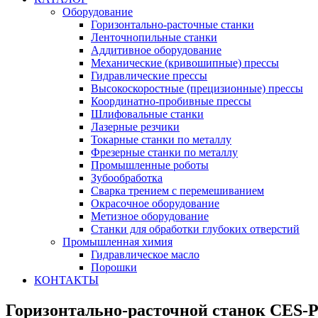
Оборудование
Горизонтально-расточные станки
Ленточнопильные станки
Аддитивное оборудование
Механические (кривошипные) прессы
Гидравлические прессы
Высокоскоростные (прецизионные) прессы
Координатно-пробивные прессы
Шлифовальные станки
Лазерные резчики
Токарные станки по металлу
Фрезерные станки по металлу
Промышленные роботы
Зубообработка
Сварка трением с перемешиванием
Окрасочное оборудование
Метизное оборудование
Станки для обработки глубоких отверстий
Промышленная химия
Гидравлическое масло
Порошки
КОНТАКТЫ
Горизонтально-расточной станок CES