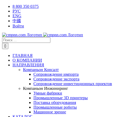
Skip
X
Facebook
YouTube
Instagram
8 800 350 0375
to
РУС
content
ENG
中國
Войти
Результат
поиска:
ГЛАВНАЯ
О КОМПАНИИ
НАПРАВЛЕНИЯ
Компаньон Консалт
Сопровождение импорта
Сопровождение экспорта
Сопровождение инвестиционных проектов
Компаньон Инжиниринг
Умные фабрики
Промышленные 3D принтеры
Поставка оборудования
Промышленные роботы
Машинное зрение
КАТАЛОГ