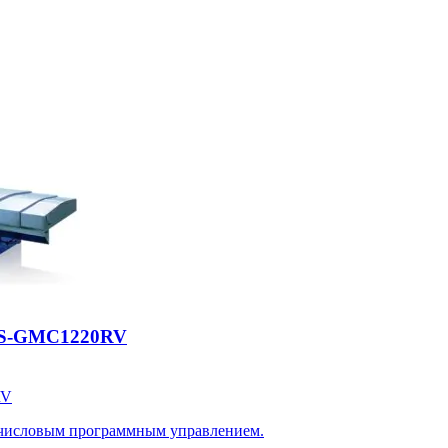
CES-GMC1220RV
RV
 числовым программным управлением.