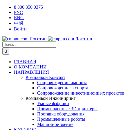
Skip
X
Facebook
YouTube
Instagram
8 800 350 0375
to
РУС
content
ENG
中國
Войти
Результат
поиска:
ГЛАВНАЯ
О КОМПАНИИ
НАПРАВЛЕНИЯ
Компаньон Консалт
Сопровождение импорта
Сопровождение экспорта
Сопровождение инвестиционных проектов
Компаньон Инжиниринг
Умные фабрики
Промышленные 3D принтеры
Поставка оборудования
Промышленные роботы
Машинное зрение
КАТАЛОГ