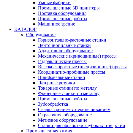
Умные фабрики
Промышленные 3D принтеры
Поставка оборудования
Промышленные роботы
Машинное зрение
КАТАЛОГ
Оборудование
Горизонтально-расточные станки
Ленточнопильные станки
Аддитивное оборудование
Механические (кривошипные) прессы
Гидравлические прессы
Высокоскоростные (прецизионные) прессы
Координатно-пробивные прессы
Шлифовальные станки
Лазерные резчики
Токарные станки по металлу
Фрезерные станки по металлу
Промышленные роботы
Зубообработка
Сварка трением с перемешиванием
Окрасочное оборудование
Метизное оборудование
Станки для обработки глубоких отверстий
Промышленная химия