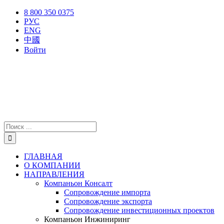
Skip
X
Facebook
YouTube
Instagram
8 800 350 0375
to
РУС
content
ENG
中國
Войти
Результат
поиска:
ГЛАВНАЯ
О КОМПАНИИ
НАПРАВЛЕНИЯ
Компаньон Консалт
Сопровождение импорта
Сопровождение экспорта
Сопровождение инвестиционных проектов
Компаньон Инжиниринг