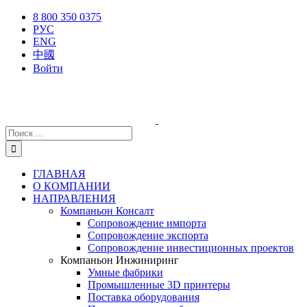
Skip
X
Facebook
YouTube
Instagram
8 800 350 0375
to
РУС
content
ENG
中國
Войти
Результат
поиска:
ГЛАВНАЯ
О КОМПАНИИ
НАПРАВЛЕНИЯ
Компаньон Консалт
Сопровождение импорта
Сопровождение экспорта
Сопровождение инвестиционных проектов
Компаньон Инжиниринг
Умные фабрики
Промышленные 3D принтеры
Поставка оборудования