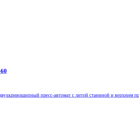
-60
вухкривошипный пресс-автомат с литой станиной и верхним п