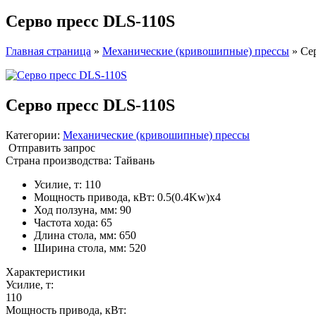
Серво пресс DLS-110S
Главная страница
»
Механические (кривошипные) прессы
»
Се
Серво пресс DLS-110S
Категории:
Механические (кривошипные) прессы
Отправить запрос
Страна производства: Тайвань
Усилие, т
:
110
Мощность привода, кВт
:
0.5(0.4Kw)x4
Ход ползуна, мм
:
90
Частота хода
:
65
Длина стола, мм
:
650
Ширина стола, мм
:
520
Характеристики
Усилие, т:
110
Мощность привода, кВт: