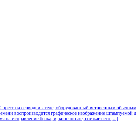
пресс на серводвигателе, оборудованный встроенным обычным
емени воспроизводится графическое изображение штампуемой де
 на исправление брака, и, конечно же, снижает его [...]