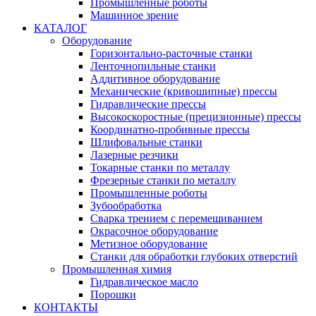
Промышленные роботы
Машинное зрение
КАТАЛОГ
Оборудование
Горизонтально-расточные станки
Ленточнопильные станки
Аддитивное оборудование
Механические (кривошипные) прессы
Гидравлические прессы
Высокоскоростные (прецизионные) прессы
Координатно-пробивные прессы
Шлифовальные станки
Лазерные резчики
Токарные станки по металлу
Фрезерные станки по металлу
Промышленные роботы
Зубообработка
Сварка трением с перемешиванием
Окрасочное оборудование
Метизное оборудование
Станки для обработки глубоких отверстий
Промышленная химия
Гидравлическое масло
Порошки
КОНТАКТЫ