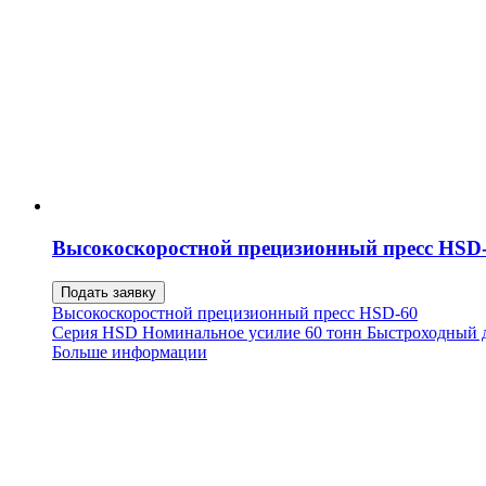
Высокоскоростной прецизионный пресс HSD
Подать заявку
Высокоскоростной прецизионный пресс HSD-60
Серия HSD Номинальное усилие 60 тонн Быстроходный д
Больше информации