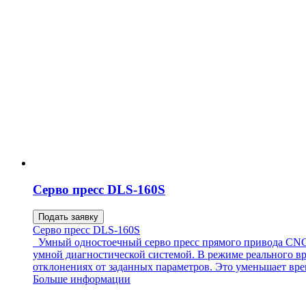
Серво пресс DLS-160S
Подать заявку
Серво пресс DLS-160S
Умный одностоечный серво пресс прямого привода CNC 
умной диагностической системой. В режиме реального вр
отклонениях от заданных параметров. Это уменьшает время
Больше информации